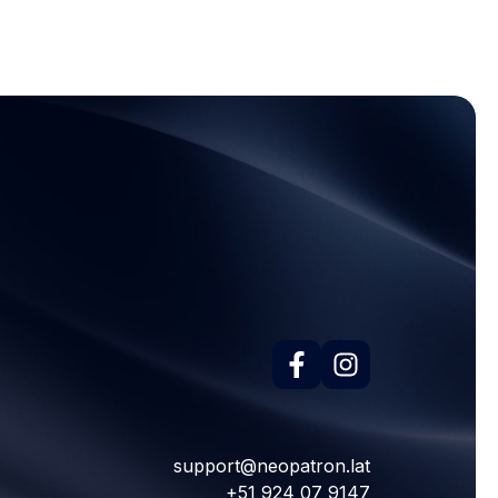
support@neopatron.lat
+51 924 07 9147