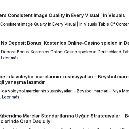
vers Consistent Image Quality in Every Visual | In Visuals
 Consistent Image Quality in Every Visual | In Visuals Table Of Content
No Deposit Bonus: Kostenlos Online-Casino spielen in D
Deposit Bonus: Kostenlos Online-Casino spielen in Deutschland Ta
.
Leer más
et-də voleybol mərclərinin xüsusiyyətləri – Beysbol mərcl
qli yanaşma lazımdır
də voleybol mərclərinin xüsusiyyətləri – Beysbol mərcləri – Niyə Mos
..
Leer más
 Kiberidmə Mərclər Standartlarına Uyğun Strategiyalar – 
clərində Oran Dəqiqliyi