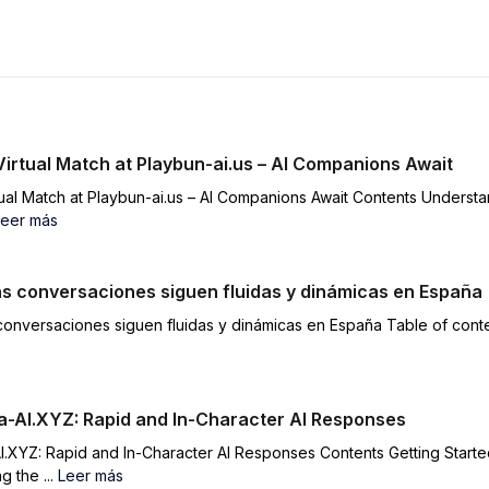
Virtual Match at Playbun-ai.us – AI Companions Await
ual Match at Playbun-ai.us – AI Companions Await Contents Understa
Leer más
as conversaciones siguen fluidas y dinámicas en España
conversaciones siguen fluidas y dinámicas en España Table of cont
-AI.XYZ: Rapid and In-Character AI Responses
.XYZ: Rapid and In-Character AI Responses Contents Getting Starte
 the ...
Leer más