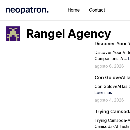
Saltar
al
Home
Contact
contenido
Rangel Agency
Discover Your 
Discover Your Virt
Companions: A ...
agosto 6, 2026
Con GoloveAI l
Con GoloveAI las 
Leer más
agosto 4, 2026
Trying Camsoda
Trying Camsoda-AI
Camsoda-AI Testing