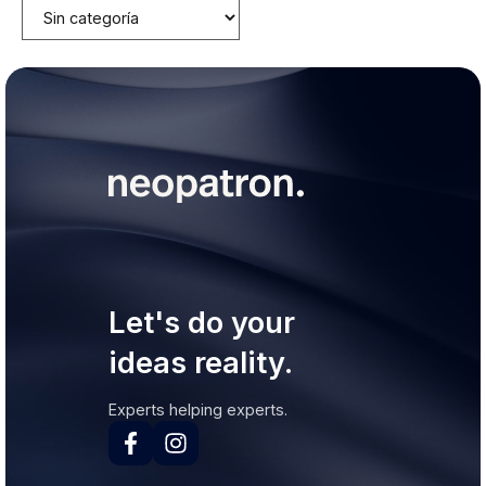
Let's do your
ideas reality.
Experts helping experts.