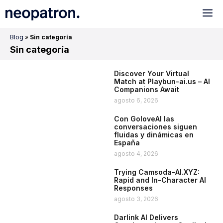
Saltar
Me
al
contenido
Blog
»
Sin categoría
Sin categoría
Discover Your Virtual
Match at Playbun-ai.us – AI
Companions Await
agosto 6, 2026
Con GoloveAI las
conversaciones siguen
fluidas y dinámicas en
España
agosto 4, 2026
Trying Camsoda-AI.XYZ:
Rapid and In-Character AI
Responses
agosto 3, 2026
Darlink AI Delivers