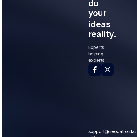
do
your
ideas
reality.
Experts
helping
experts.
support@neopatron.lat