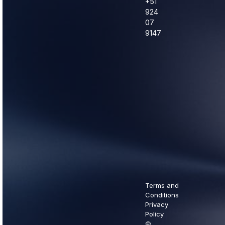
+51
924
07
9147
Terms and
Conditions
Privacy
Policy
©