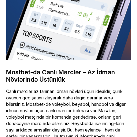
Mostbet-də Canlı Mərclər – Az İdman
Növlərində Üstünlük
Canlı mərclər az tanınan idman növləri üçün idealdır, çünki
oyunun gedişatını izləyərək daha dəqiq qərarlar verə
bilərsiniz. Mostbet-də voleybol, beysbol, həndbol və digər
idman növləri üçün canlı mərclər bölməsi var. Məsələn,
voleybol matçında bir komanda geridədirsə, onların geri
dönəcəyinə mərc edə bilərsiniz. Beysbolda isə inning-lərin
sayı artdıqca əmsallar dəyişir. Bu, həm əyləncəli, həm də
sərfəli bir yanaşmadır. Unutmayın ki, Mostbet-də canlı