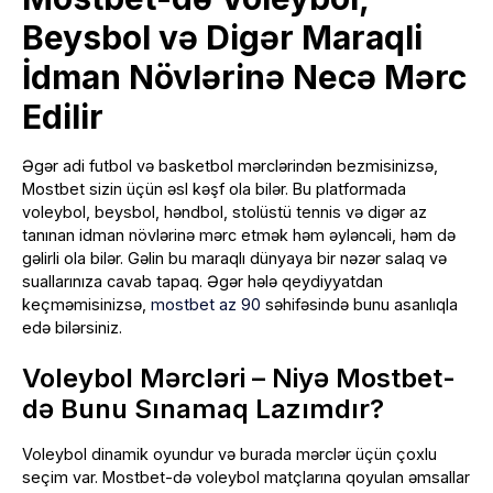
Beysbol və Digər Maraqli
İdman Növlərinə Necə Mərc
Edilir
Əgər adi futbol və basketbol mərclərindən bezmisinizsə,
Mostbet sizin üçün əsl kəşf ola bilər. Bu platformada
voleybol, beysbol, həndbol, stolüstü tennis və digər az
tanınan idman növlərinə mərc etmək həm əyləncəli, həm də
gəlirli ola bilər. Gəlin bu maraqlı dünyaya bir nəzər salaq və
suallarınıza cavab tapaq. Əgər hələ qeydiyyatdan
keçməmisinizsə,
mostbet az 90
səhifəsində bunu asanlıqla
edə bilərsiniz.
Voleybol Mərcləri – Niyə Mostbet-
də Bunu Sınamaq Lazımdır?
Voleybol dinamik oyundur və burada mərclər üçün çoxlu
seçim var. Mostbet-də voleybol matçlarına qoyulan əmsallar